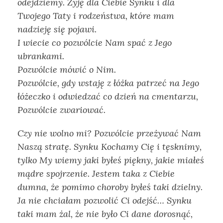
odejdziemy. Żyję dla Ciebie Synku i dla
Twojego Taty i rodzeństwa, które mam
nadzieję się pojawi.
I wiecie co pozwólcie Nam spać z Jego
ubrankami.
Pozwólcie mówić o Nim.
Pozwólcie, gdy wstaję z łóżka patrzeć na Jego
łóżeczko i odwiedzać co dzień na cmentarzu,
Pozwólcie zwariować.
Czy nie wolno mi? Pozwólcie przeżywać Nam
Naszą stratę. Synku Kochamy Cię i tęsknimy,
tylko My wiemy jaki byłeś piękny, jakie miałeś
mądre spojrzenie. Jestem taka z Ciebie
dumna, że pomimo choroby byłeś taki dzielny.
Ja nie chciałam pozwolić Ci odejść… Synku
taki mam żal, że nie było Ci dane dorosnąć,