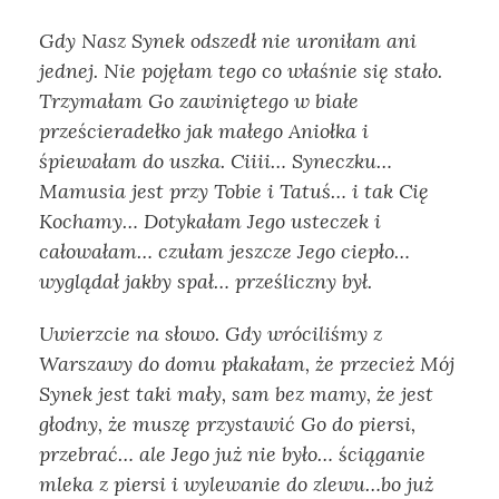
Gdy Nasz Synek odszedł nie uroniłam ani
jednej. Nie pojęłam tego co właśnie się stało.
Trzymałam Go zawiniętego w białe
prześcieradełko jak małego Aniołka i
śpiewałam do uszka. Ciiii… Syneczku…
Mamusia jest przy Tobie i Tatuś… i tak Cię
Kochamy… Dotykałam Jego usteczek i
całowałam… czułam jeszcze Jego ciepło…
wyglądał jakby spał… prześliczny był.
Uwierzcie na słowo. Gdy wróciliśmy z
Warszawy do domu płakałam, że przecież Mój
Synek jest taki mały, sam bez mamy, że jest
głodny, że muszę przystawić Go do piersi,
przebrać… ale Jego już nie było… ściąganie
mleka z piersi i wylewanie do zlewu…bo już