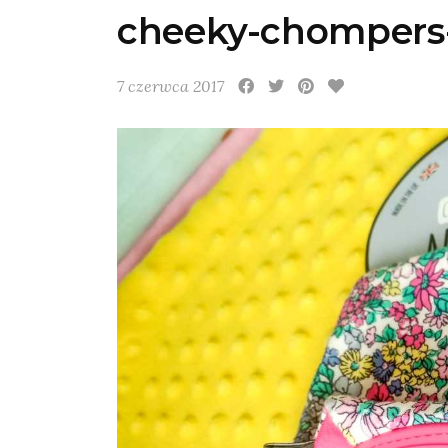
cheeky-chompers-s
7 czerwca 2017