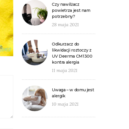
Czy nawilżacz
powietrza jest nam
potrzebny?
28 maja 2021
Odkurzacz do
likwidacji roztoczy z
UV Deerma CM1300
kontra alergia
11 maja 2021
Uwaga – w domu jest
alergik
10 maja 2021