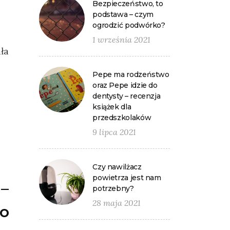
Bezpieczeństwo, to
podstawa – czym
ogrodzić podwórko?
1 września 2021
ła
Pepe ma rodzeństwo
oraz Pepe idzie do
dentysty – recenzja
książek dla
przedszkolaków
9 lipca 2021
Czy nawilżacz
powietrza jest nam
 –
potrzebny?
28 maja 2021
wo