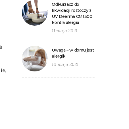
Odkurzacz do
likwidacji roztoczy z
UV Deerma CM1300
kontra alergia
11 maja 2021
ś
Uwaga – w domu jest
a
alergik
10 maja 2021
ie,