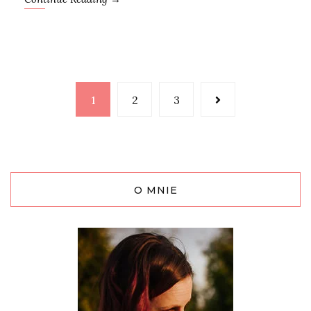
1
2
3
O MNIE