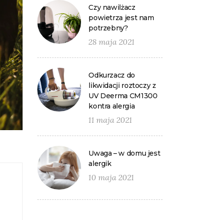
Czy nawilżacz
powietrza jest nam
potrzebny?
28 maja 2021
Odkurzacz do
likwidacji roztoczy z
UV Deerma CM1300
kontra alergia
11 maja 2021
Uwaga – w domu jest
alergik
10 maja 2021