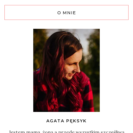
O MNIE
AGATA PĘKSYK
Jestem mamą, żoną a przede wszystkim szczęśliwą