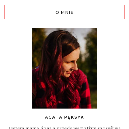
O MNIE
AGATA PĘKSYK
Jestem mamą, żoną a przede wszystkim szczęśliwą