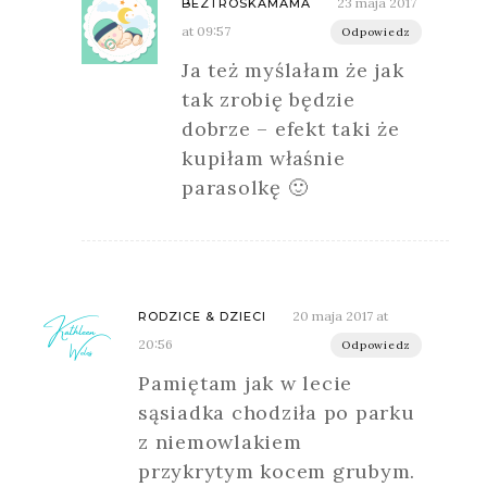
23 maja 2017
BEZTROSKAMAMA
at 09:57
Odpowiedz
Ja też myślałam że jak
tak zrobię będzie
dobrze – efekt taki że
kupiłam właśnie
parasolkę 🙂
20 maja 2017 at
RODZICE & DZIECI
20:56
Odpowiedz
Pamiętam jak w lecie
sąsiadka chodziła po parku
z niemowlakiem
przykrytym kocem grubym.