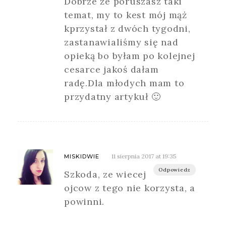
Dobrze że poruszasz taki
temat, my to kest mój mąż
kprzystał z dwóch tygodni,
zastanawialiśmy się nad
opieką bo byłam po kolejnej
cesarce jakoś dałam
radę.Dla młodych mam to
przydatny artykuł 🙂
11 sierpnia 2017 at 19:35
MISKIDWIE
Odpowiedz
Szkoda, ze wiecej
ojcow z tego nie korzysta, a
powinni.