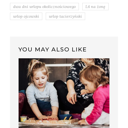
dwa dni urlopu okolicznościowego
L4 na żonę
urlop ojcowski
urlop tacierzyński
YOU MAY ALSO LIKE