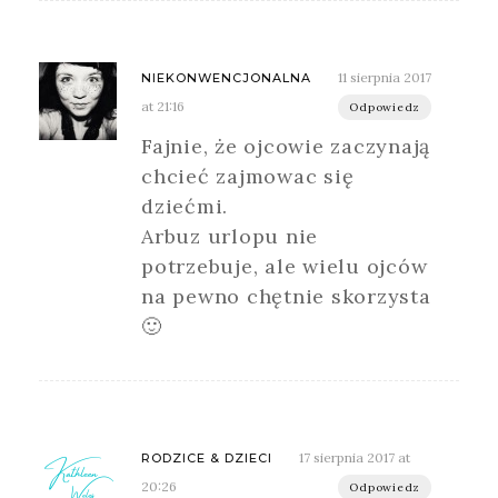
11 sierpnia 2017
NIEKONWENCJONALNA
at 21:16
Odpowiedz
Fajnie, że ojcowie zaczynają
chcieć zajmowac się
dziećmi.
Arbuz urlopu nie
potrzebuje, ale wielu ojców
na pewno chętnie skorzysta
🙂
17 sierpnia 2017 at
RODZICE & DZIECI
20:26
Odpowiedz