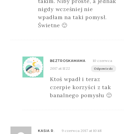
takim. Niby proste, a jednak
nigdy wcześniej nie
wpadłam na taki pomysł.
Świetne 🙂
10 czerwca
BEZTROSKAMAMA
2017 at 11:22
Odpowiedz
Ktoś wpadł i teraz
czerpie korzyści z tak
banalnego pomysłu 🙂
9 czerwca 2017 at 10:48
KASIA R.