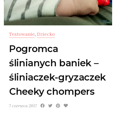
Testowanie
,
Dziecko
Pogromca
ślinianych baniek –
śliniaczek-gryzaczek
Cheeky chompers
7 czerwca 2017