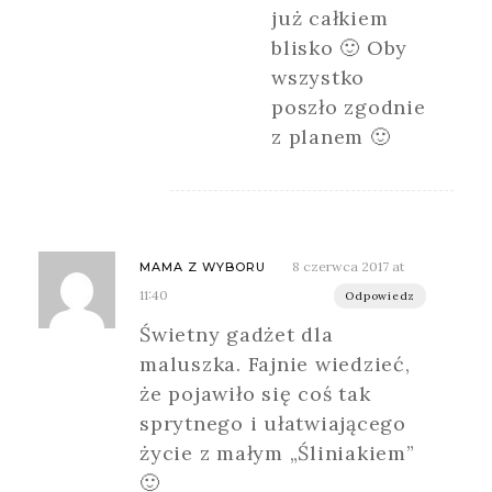
już całkiem
blisko 🙂 Oby
wszystko
poszło zgodnie
z planem 🙂
8 czerwca 2017 at
MAMA Z WYBORU
11:40
Odpowiedz
Świetny gadżet dla
maluszka. Fajnie wiedzieć,
że pojawiło się coś tak
sprytnego i ułatwiającego
życie z małym „Śliniakiem”
🙂