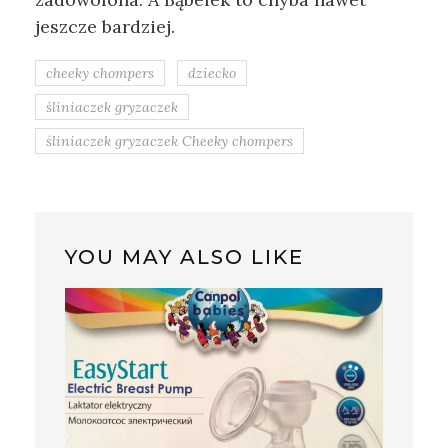
jeszcze bardziej.
cheeky chompers
dziecko
śliniaczek gryzaczek
śliniaczek gryzaczek Cheeky chompers
YOU MAY ALSO LIKE