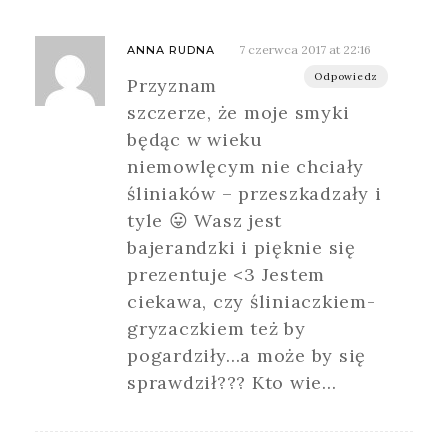
7 czerwca 2017 at 22:16
ANNA RUDNA
Odpowiedz
Przyznam
szczerze, że moje smyki
będąc w wieku
niemowlęcym nie chciały
śliniaków – przeszkadzały i
tyle 😛 Wasz jest
bajerandzki i pięknie się
prezentuje <3 Jestem
ciekawa, czy śliniaczkiem-
gryzaczkiem też by
pogardziły…a może by się
sprawdził??? Kto wie…