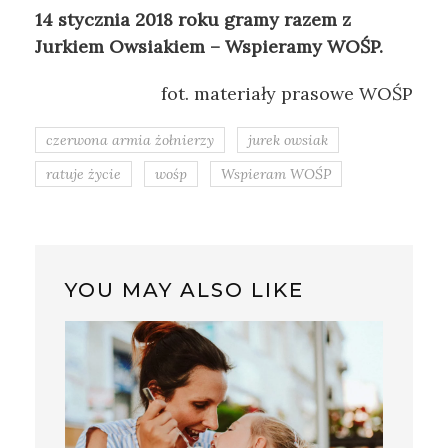
14 stycznia 2018 roku gramy razem z
Jurkiem Owsiakiem – Wspieramy WOŚP.
fot. materiały prasowe WOŚP
czerwona armia żołnierzy
jurek owsiak
ratuje życie
wośp
Wspieram WOŚP
YOU MAY ALSO LIKE