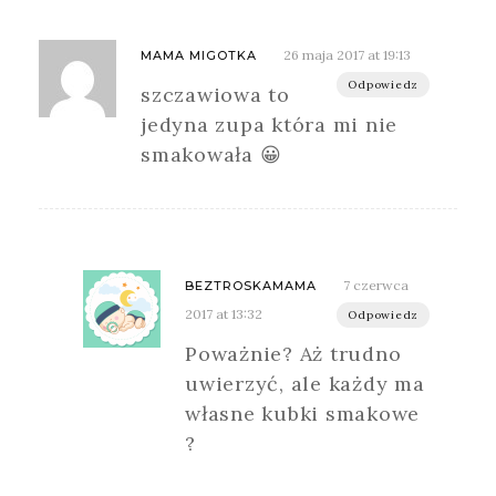
26 maja 2017 at 19:13
MAMA MIGOTKA
Odpowiedz
szczawiowa to
jedyna zupa która mi nie
smakowała 😀
7 czerwca
BEZTROSKAMAMA
2017 at 13:32
Odpowiedz
Poważnie? Aż trudno
uwierzyć, ale każdy ma
własne kubki smakowe
?