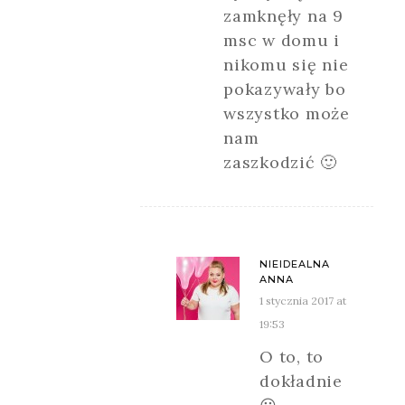
zamknęły na 9
msc w domu i
nikomu się nie
pokazywały bo
wszystko może
nam
zaszkodzić 🙂
NIEIDEALNA
ANNA
1 stycznia 2017 at
19:53
O to, to
dokładnie