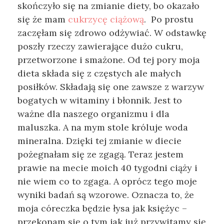
skończyło się na zmianie diety, bo okazało
się że mam
cukrzycę ciążową
. Po prostu
zaczęłam się zdrowo odżywiać. W odstawkę
poszły rzeczy zawierające dużo cukru,
przetworzone i smażone. Od tej pory moja
dieta składa się z częstych ale małych
posiłków. Składają się one zawsze z warzyw
bogatych w witaminy i błonnik. Jest to
ważne dla naszego organizmu i dla
maluszka. A na mym stole króluje woda
mineralna. Dzięki tej zmianie w diecie
pożegnałam się ze zgagą. Teraz jestem
prawie na mecie moich 40 tygodni ciąży i
nie wiem co to zgaga. A oprócz tego moje
wyniki badań są wzorowe. Oznacza to, że
moja córeczka będzie łysa jak księżyc –
przekonam się o tym jak już przywitamy się