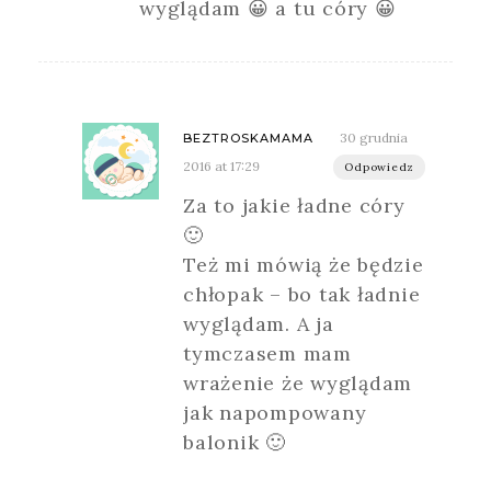
wyglądam 😀 a tu córy 😀
30 grudnia
BEZTROSKAMAMA
2016 at 17:29
Odpowiedz
Za to jakie ładne córy
🙂
Też mi mówią że będzie
chłopak – bo tak ładnie
wyglądam. A ja
tymczasem mam
wrażenie że wyglądam
jak napompowany
balonik 🙂