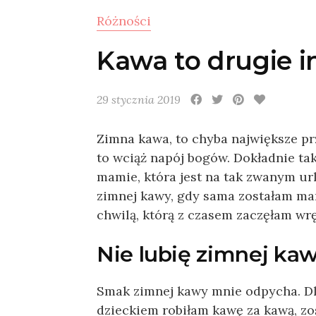
Różności
Kawa to drugie i
29 stycznia 2019
Zimna kawa, to chyba największe pr
to wciąż napój bogów. Dokładnie ta
mamie, która jest na tak zwanym ur
zimnej kawy, gdy sama zostałam ma
chwilą, którą z czasem zaczęłam wr
Nie lubię zimnej ka
Smak zimnej kawy mnie odpycha. D
dzieckiem robiłam kawę za kawą, zo