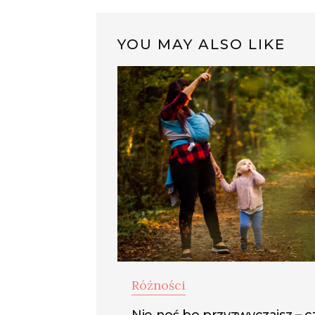
YOU MAY ALSO LIKE
Różności
Nie noś bo przyzwyczaisz – cz