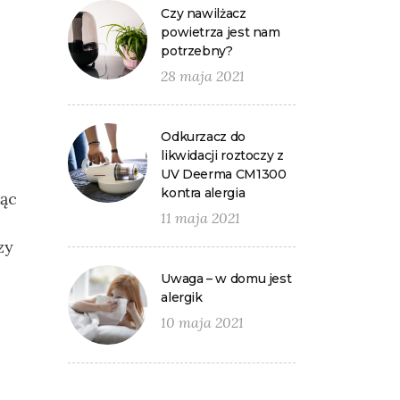
Czy nawilżacz
i
powietrza jest nam
potrzebny?
28 maja 2021
Odkurzacz do
likwidacji roztoczy z
UV Deerma CM1300
kontra alergia
dąc
11 maja 2021
zy
Uwaga – w domu jest
alergik
10 maja 2021