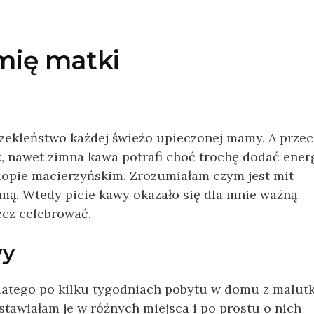
mię matki
zekleństwo każdej świeżo upieczonej mamy. A przec
k, nawet zimna kawa potrafi choć trochę dodać ener
lopie macierzyńskim. Zrozumiałam czym jest mit
mą. Wtedy picie kawy okazało się dla mnie ważną
ęcz celebrować.
wy
latego po kilku tygodniach pobytu w domu z malut
stawiałam je w różnych miejsca i po prostu o nich