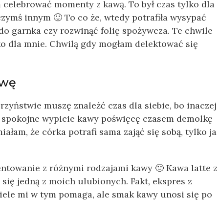
celebrować momenty z kawą. To był czas tylko dla
czymś innym 🙂 To co że, wtedy potrafiła wysypać
o garnka czy rozwinąć folię spożywcza. Te chwile
lko dla mnie. Chwilą gdy mogłam delektować się
awę
zyństwie muszę znaleźć czas dla siebie, bo inaczej 
na spokojne wypicie kawy poświęcę czasem demolkę
ałam, że córka potrafi sama zająć się sobą, tylko ja
ntowanie z różnymi rodzajami kawy 🙂 Kawa latte z
się jedną z moich ulubionych. Fakt, ekspres z
iele mi w tym pomaga, ale smak kawy unosi się po