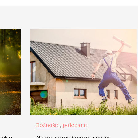
Różności
,
polecane
yli o
Na co zwróciłabym uwagę