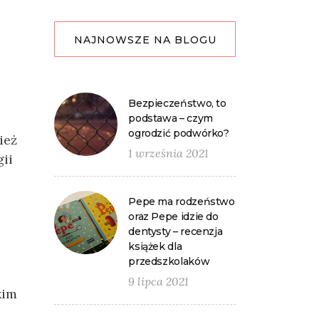
NAJNOWSZE NA BLOGU
Bezpieczeństwo, to
podstawa – czym
ogrodzić podwórko?
ież
1 września 2021
gii
Pepe ma rodzeństwo
oraz Pepe idzie do
dentysty – recenzja
książek dla
przedszkolaków
9 lipca 2021
kim