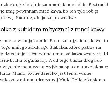
dziecko, że totalnie zapomniałam o sobie. Beztrosk
gie imię powinnam mieć kawa, bo ich tyle robię!
ą kawę. Smutne, ale jakże prawdziwe.
Polka z kubkiem mitycznej zimnej kawy
ocno w moją kopułę! Bo to, że piję zimną kawę, to
 tego małego słodkiego diabełka, które patrzy na
e dziecko jest jest winne temu, że kawa wystygła. I
sne braku organizacji. A od tego bliska droga do
ko więc nie mam czasu wyjść na spacer, umyć okna c
ania. Mamo, to nie dziecko jest temu winne.
walczyć z mitem udręczonej Matki Polki z kubkiem