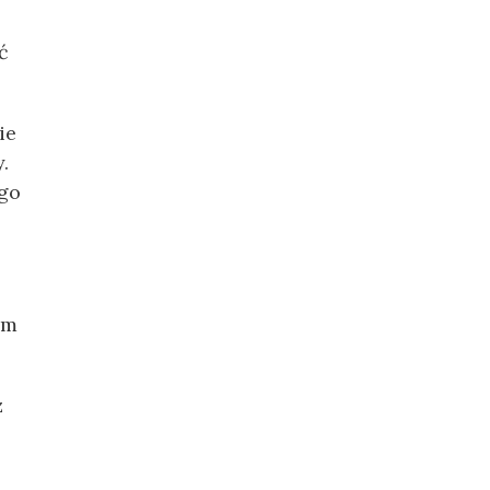
ć
ie
.
ego
ym
z