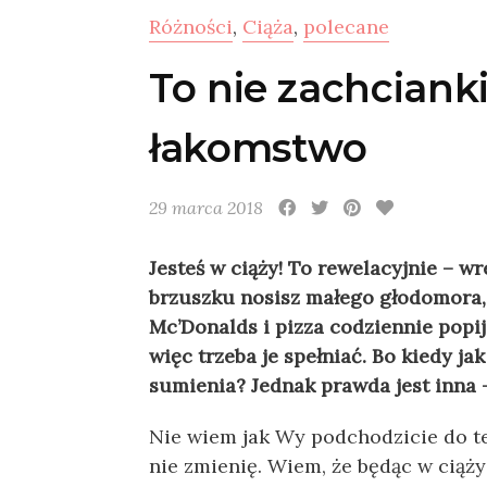
Różności
,
Ciąża
,
polecane
To nie zachciank
łakomstwo
29 marca 2018
Jesteś w ciąży! To rewelacyjnie – w
brzuszku nosisz małego głodomora,
Mc’Donalds i pizza codziennie popij
więc trzeba je spełniać. Bo kiedy j
sumienia? Jednak prawda jest inna –
Nie wiem jak Wy podchodzicie do t
nie zmienię. Wiem, że będąc w ciąż