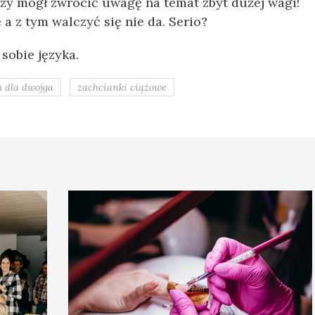
ąży mógł zwrócić uwagę na temat zbyt dużej wagi!
a z tym walczyć się nie da. Serio?
 sobie języka.
m dla dwojga
zachcianki ciążowe