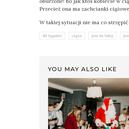
oburzone! Bo jak ktoś kobiecie w ci
Przecież ona ma zachcianki ciążowe 
W takiej sytuacji nie ma co strzępić
40 tygodni
ciąża
jem bo lubię
je
YOU MAY ALSO LIKE