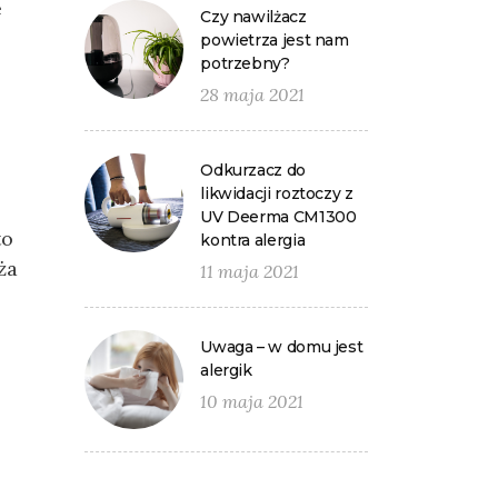
e
Czy nawilżacz
powietrza jest nam
potrzebny?
28 maja 2021
Odkurzacz do
likwidacji roztoczy z
UV Deerma CM1300
to
kontra alergia
ża
11 maja 2021
Uwaga – w domu jest
alergik
10 maja 2021