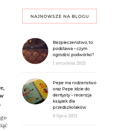
NAJNOWSZE NA BLOGU
Bezpieczeństwo, to
podstawa – czym
ogrodzić podwórko?
1 września 2021
Pepe ma rodzeństwo
e,
oraz Pepe idzie do
ów
dentysty – recenzja
książek dla
.
przedszkolaków
9 lipca 2021
 go
iąć