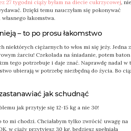
ez 27 tygodni ciąży byłam na diecie cukrzycowej
, ni
ę wydawać. Dzięki temu nauczyłam się pokonywać
 i własnego łakomstwa.
tnieją – to po prosu łakomstwo
 niektórych ciężarnych to włos mi się jeży. Jedna z
drowym żarciu! Czekolada na śniadanie, potem baton
izm tego potrzebuje i daje znać. Naprawdę nadal w 
stwo ubierają w potrzebę niezbędną do życia. Bo cią
 zastanawiać jak schudnąć
blemu jak przytyje się 12-15 kg a nie 30!
 o to mi chodzi. Chciałabym tylko zwrócić uwagę na
K, w ciąży przytyjesz 30 kg, będziesz spełniała